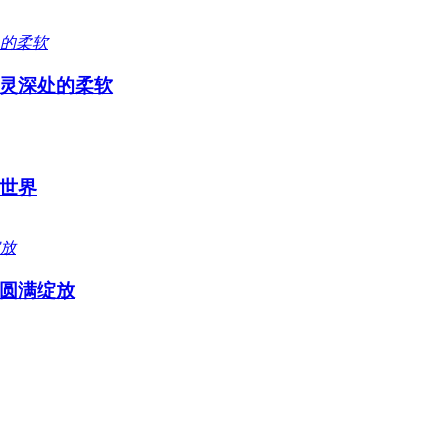
灵深处的柔软
世界
圆满绽放