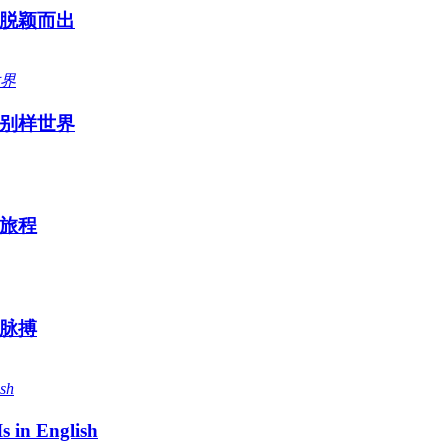
脱颖而出
别样世界
旅程
脉搏
n English