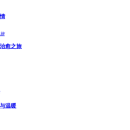
情
治愈之旅
与温暖