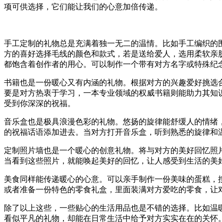
项可供选择，它们能让我们的心意加倍传递。
手工定制的礼物总是充满着独一无二的温情。比如手工编织的
方的喜好选择毛线的颜色和款式，若是送给爱人，选用柔软亲
都饱含着创作者的用心。可以制作一个带有对方名字或特殊纪
书籍也是一份暖心又有内涵的礼物。根据对方的兴趣爱好挑选
要是对方热衷于学习，一本专业领域的权威书籍则能助力其知
受到你深深的祝福。
音乐盒也是极具浪漫色彩的礼物。悠扬的旋律能舒缓人的情绪
的祝福话语添加进去。当对方打开音乐盒，听到熟悉的旋律和
定制照片墙也是一个暖心的创意礼物。将与对方的美好回忆照
当看到这些照片，就能唤起美好的回忆，让人感受到生活的美
美食同样能传递暖心的心意。可以亲手制作一份美味的蛋糕，
或者准备一份特色的零食礼盒，里面装满对方爱吃的零食，让
除了以上这些，一些贴心的生活用品也是不错的选择。比如温
看似平凡的礼物，却能在日常生活中给予对方实实在在的关怀