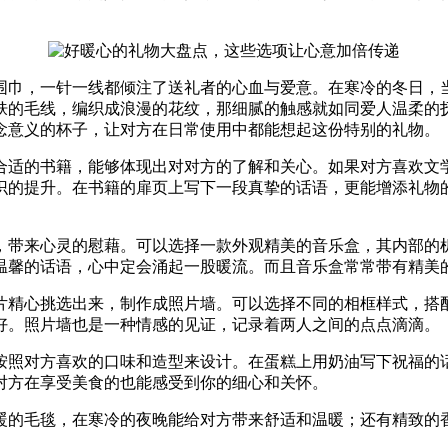
围巾，一针一线都倾注了送礼者的心血与爱意。在寒冷的冬日，
肤的毛线，编织成浪漫的花纹，那细腻的触感就如同爱人温柔的
念意义的杯子，让对方在日常使用中都能想起这份特别的礼物。
合适的书籍，能够体现出对对方的了解和关心。如果对方喜欢文
识的提升。在书籍的扉页上写下一段真挚的话语，更能增添礼物
，带来心灵的慰藉。可以选择一款外观精美的音乐盒，其内部的
温馨的话语，心中定会涌起一股暖流。而且音乐盒常常带有精美
片精心挑选出来，制作成照片墙。可以选择不同的相框样式，搭
好。照片墙也是一种情感的见证，记录着两人之间的点点滴滴。
按照对方喜欢的口味和造型来设计。在蛋糕上用奶油写下祝福的
对方在享受美食的也能感受到你的细心和关怀。
暖的毛毯，在寒冷的夜晚能给对方带来舒适和温暖；还有精致的
。