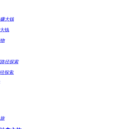
大钱
径探索