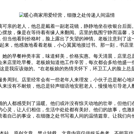
蔼可亲的老人，他总是戴着一副老花镜，静静地坐在收银台后面
心摆放，像是在等待着有缘人来翻阅。店里的氛围宁静而温馨，
，但当他看到价格时，脸上露出了失望的神情。老板注意到了这
了起来，他感激地看着老板，小心翼翼地接过书。那一刻，书店
。她的早餐种类丰富，味道鲜美，价格实惠。每天清晨，店里总
会来店里吃早餐。老板娘知道他工作辛苦，每次都会多给他盛一
，这是我应该做的。”在老板娘的热情关怀下，环卫工人的脸上总
服务周到。店里经常会有一些老年人来理发，小伙子总是耐心地
从来没有不耐烦，他总是轻声细语地安慰老人，慢慢地引导老人
铺的人都感受到了温暖。他们或许没有惊天动地的壮举，但他们
的心灵，让人们相信，生活中处处都有美好。他们的故事，也激
营着自己的事业，在细微之处书写着人间的温情篇章。让我们向
1:01发表在本站，原创文章，禁止转载，文章内容仅供娱乐参考，不能盲