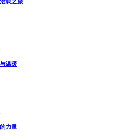
治愈之旅
与温暖
的力量