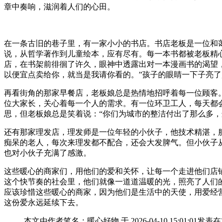
章中奏响，滋润着人们的心田。
在一条古旧的巷子里，有一家小小的书店。书店老板是一位和
说，从哲学著作到儿童绘本，应有尽有。每一本书都被老板精
店，在书架前徘徊了许久，眼神中透露出对一本漫画书的渴望
以便宜点卖给你，就当是我请你看的。”孩子的眼睛一下子亮
再看街角的那家早餐店，老板娘总是热情地招呼着每一位顾客
位大家长，关心着每一个人的需求。有一位环卫工人，每天都
思，但老板娘总是笑着说：“你们为城市的整洁付出了那么多
还有那家理发店，理发师是一位年轻的小伙子，他技术精湛，
痴呆的老人，每次来理发都不配合，还会大发脾气。但小伙子
也对小伙子充满了感激。
这些暖心的商家们，用他们的爱和关怀，让每一个走进他们店
这个快节奏的社会里，他们就像一道道温暖的光，照亮了人们
应该珍惜这些暖心的商家，因为他们是生活中的天使，用爱经
这份爱永远延续下去。
本文由作者笔名：暖心好物 于 2026-04-10 15:0