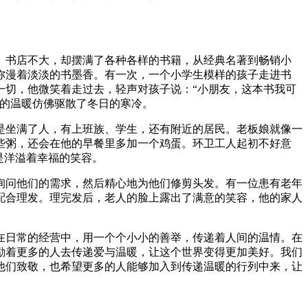
。书店不大，却摆满了各种各样的书籍，从经典名著到畅销小
弥漫着淡淡的书墨香。有一次，一个小学生模样的孩子走进书
一切，他微笑着走过去，轻声对孩子说：“小朋友，这本书我可
里的温暖仿佛驱散了冬日的寒冷。
是坐满了人，有上班族、学生，还有附近的居民。老板娘就像一
些粥，还会在他的早餐里多加一个鸡蛋。环卫工人起初不好意
是洋溢着幸福的笑容。
询问他们的需求，然后精心地为他们修剪头发。有一位患有老年
配合理发。理完发后，老人的脸上露出了满意的笑容，他的家人
在日常的经营中，用一个个小小的善举，传递着人间的温情。在
励着更多的人去传递爱与温暖，让这个世界变得更加美好。我们
他们致敬，也希望更多的人能够加入到传递温暖的行列中来，让
信。